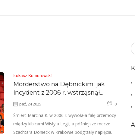
K
Łukasz Komorowski
Morderstwo na Dębnickim: jak
incydent z 2006 r. wstrząsnął
kibicami Wisły i Legii
paź, 24 2025
0
Śmierć Marcina K. w 2006 r. wywołała falę przemocy
między kibicami Wisły a Legii, a późniejsze mecze
A
Szachtara Donieck w Krakowie podgrzały napięcia.