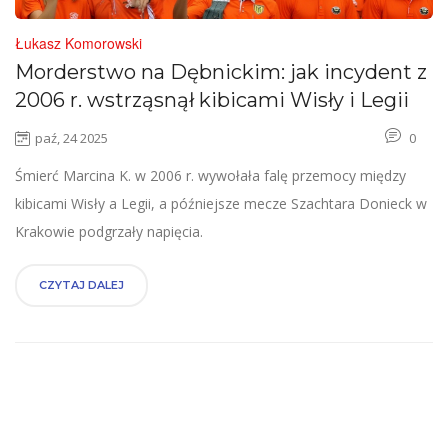
Łukasz Komorowski
Morderstwo na Dębnickim: jak incydent z
2006 r. wstrząsnął kibicami Wisły i Legii
paź, 24 2025
0
Śmierć Marcina K. w 2006 r. wywołała falę przemocy między
kibicami Wisły a Legii, a późniejsze mecze Szachtara Donieck w
Krakowie podgrzały napięcia.
CZYTAJ DALEJ