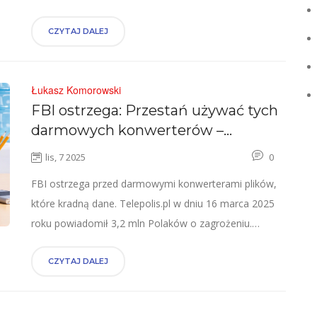
a jego dwuletni kontrakt z Bandırmaspor trwa do 2027
roku.
CZYTAJ DALEJ
Łukasz Komorowski
FBI ostrzega: Przestań używać tych
darmowych konwerterów –
zagrożenie dla 3,2 mln Polaków
lis, 7 2025
0
FBI ostrzega przed darmowymi konwerterami plików,
które kradną dane. Telepolis.pl w dniu 16 marca 2025
roku powiadomił 3,2 mln Polaków o zagrożeniu.
Kolejna fala ataków ma się pojawić w kwietniu 2025
roku.
CZYTAJ DALEJ