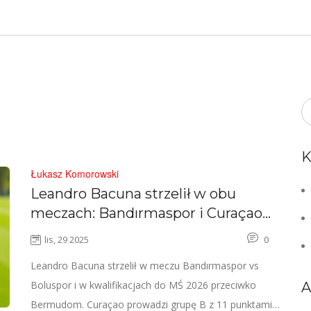
K
Łukasz Komorowski
Leandro Bacuna strzelił w obu
meczach: Bandırmaspor i Curaçao
na szczycie kwalifikacji do MŚ
lis, 29 2025
0
Leandro Bacuna strzelił w meczu Bandırmaspor vs
Boluspor i w kwalifikacjach do MŚ 2026 przeciwko
A
Bermudom. Curaçao prowadzi grupę B z 11 punktami,