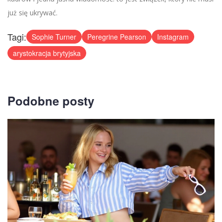
już się ukrywać.
Tagi:
Sophie Turner
Peregrine Pearson
Instagram
arystokracja brytyjska
Podobne posty