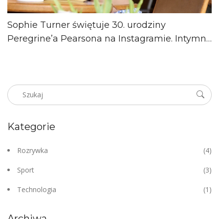
Sophie Turner świętuje 30. urodziny
Peregrine’a Pearsona na Instagramie. Intymne
kadry i nowy etap związku
Kategorie
Rozrywka
(4)
Sport
(3)
Technologia
(1)
Archiwa