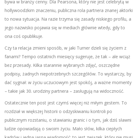
bywa w branży cenny. Dla Pearsona, który nie jest celebrytą w
hollywoodzkim znaczeniu, publiczna rola partnera znanej aktorki
to nowa sytuacja. Na razie trzyma się zasady niskiego profilu, a
jego nazwisko pojawia się w mediach głównie wtedy, gdy to
ona coś opublikuje.
Czy ta relacja zmieni sposób, w jaki Turner dzieli się życiem z
fanami? Tempo ostatnich miesięcy sugeruje, że tak – ale wciąż
bez przesady. Kilka starannie wybranych zdjęć, oszczędne
podpisy, żadnych niepotrzebnych szczegółów. To wystarczy, by
dać sygnał: w życiu uczuciowym jest spokój, a ważne momenty
– takie jak 30. urodziny partnera – zasługują na widoczność.
Ostatecznie ten post jest czymś więcej niż miłym gestem. To
rozdział w większej historii o odzyskiwaniu kontroli po
publicznym rozstaniu, o stawianiu granic i o tym, jak dziś sławni
ludzie opowiadają o swoim życiu. Mało słów, kilka ciepłych
kadrów i jedna jasna wiadomość: to jest związek, który nie musi