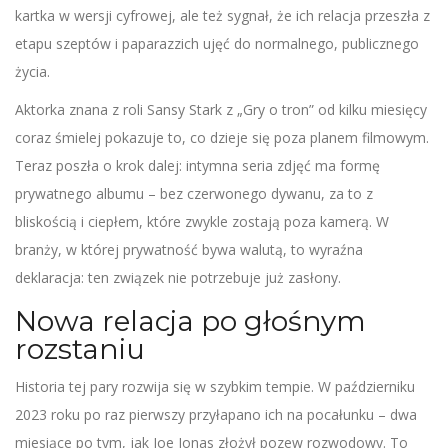
kartka w wersji cyfrowej, ale też sygnał, że ich relacja przeszła z
etapu szeptów i paparazzich ujęć do normalnego, publicznego
życia.
Aktorka znana z roli Sansy Stark z „Gry o tron” od kilku miesięcy
coraz śmielej pokazuje to, co dzieje się poza planem filmowym.
Teraz poszła o krok dalej: intymna seria zdjęć ma formę
prywatnego albumu – bez czerwonego dywanu, za to z
bliskością i ciepłem, które zwykle zostają poza kamerą. W
branży, w której prywatność bywa walutą, to wyraźna
deklaracja: ten związek nie potrzebuje już zasłony.
Nowa relacja po głośnym
rozstaniu
Historia tej pary rozwija się w szybkim tempie. W październiku
2023 roku po raz pierwszy przyłapano ich na pocałunku – dwa
miesiące po tym, jak Joe Jonas złożył pozew rozwodowy. To