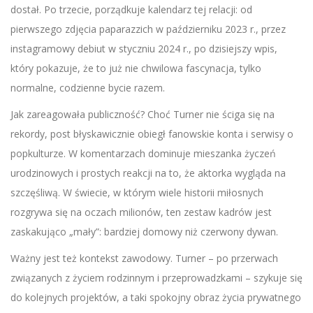
dostał. Po trzecie, porządkuje kalendarz tej relacji: od
pierwszego zdjęcia paparazzich w październiku 2023 r., przez
instagramowy debiut w styczniu 2024 r., po dzisiejszy wpis,
który pokazuje, że to już nie chwilowa fascynacja, tylko
normalne, codzienne bycie razem.
Jak zareagowała publiczność? Choć Turner nie ściga się na
rekordy, post błyskawicznie obiegł fanowskie konta i serwisy o
popkulturze. W komentarzach dominuje mieszanka życzeń
urodzinowych i prostych reakcji na to, że aktorka wygląda na
szczęśliwą. W świecie, w którym wiele historii miłosnych
rozgrywa się na oczach milionów, ten zestaw kadrów jest
zaskakująco „mały”: bardziej domowy niż czerwony dywan.
Ważny jest też kontekst zawodowy. Turner – po przerwach
związanych z życiem rodzinnym i przeprowadzkami – szykuje się
do kolejnych projektów, a taki spokojny obraz życia prywatnego